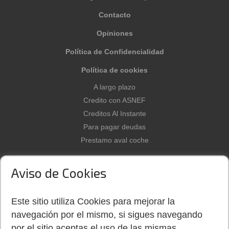
Contacto
Opiniones
Política de Confidencialidad
Política de cookies
A largo plazo
Credito con ASNEF
Creditos Al Instante
Para pagar deudas
Prestamo aval coche
Aviso de Cookies
Dinerorapidonet.es es un buen
Este sitio utiliza Cookies para mejorar la
sitio para buscar y seleccionar
micropréstamos y créditos.
navegación por el mismo, si sigues navegando
por el sitio aceptas el uso de las mismas.
©
2026
DINERORAPIDONET