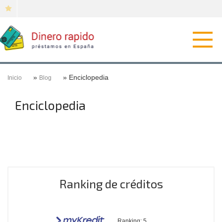
Откр
нави
»
» Enciclopedia
Inicio
Blog
Enciclopedia
Ranking de créditos
Ranking:
5