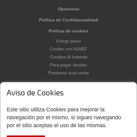
Opiniones
Política de Confidencialidad
Política de cookies
A largo plazo
Credito con ASNEF
Creditos Al Instante
Para pagar deudas
Prestamo aval coche
Aviso de Cookies
Dinerorapidonet.es es un buen
Este sitio utiliza Cookies para mejorar la
sitio para buscar y seleccionar
micropréstamos y créditos.
navegación por el mismo, si sigues navegando
por el sitio aceptas el uso de las mismas.
©
2026
DINERORAPIDONET
Nosotros en el Mundo