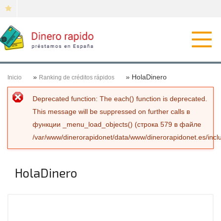
Откр
нави
»
» HolaDinero
Inicio
Ranking de créditos rápidos
Сообщение об ошибке
Deprecated function
: The each() function is deprecated.
This message will be suppressed on further calls в
функции
_menu_load_objects()
(строка
579
в файле
/var/www/dinerorapidonet/data/www/dinerorapidonet.es/incl
HolaDinero