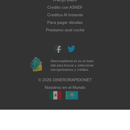
Credito con ASNEF
Creditos Al Instante
Para pagar deudas
Prestamo aval coche
Dinerorapidonet.es es un buen
sitio para buscar y seleccionar
micropréstamos y créditos.
©
2026
DINERORAPIDONET
Nosotros en el Mundo