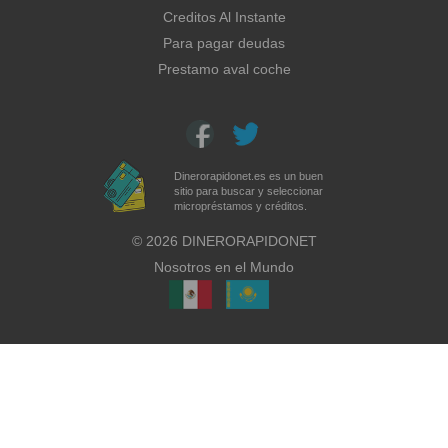
Creditos Al Instante
Para pagar deudas
Prestamo aval coche
Dinerorapidonet.es es un buen
sitio para buscar y seleccionar
micropréstamos y créditos.
©
2026
DINERORAPIDONET
Nosotros en el Mundo