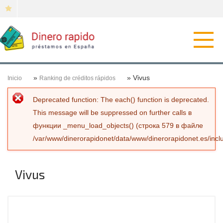
Откр
нави
»
» Vivus
Inicio
Ranking de créditos rápidos
Сообщение об ошибке
Deprecated function
: The each() function is deprecated.
This message will be suppressed on further calls в
функции
_menu_load_objects()
(строка
579
в файле
/var/www/dinerorapidonet/data/www/dinerorapidonet.es/incl
Vivus