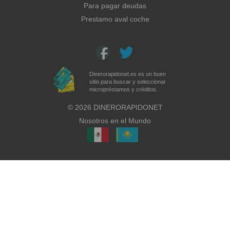
Para pagar deudas
Prestamo aval coche
Dinerorapidonet.es es un buen
sitio para buscar y seleccionar
micropréstamos y créditos.
©
2026
DINERORAPIDONET
Nosotros en el Mundo