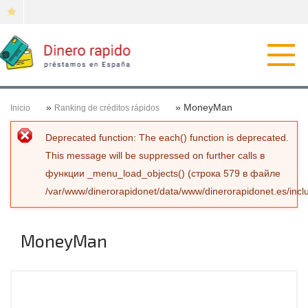
Откр
нави
»
» MoneyMan
Inicio
Ranking de créditos rápidos
Сообщение об ошибке
Deprecated function
: The each() function is deprecated.
This message will be suppressed on further calls в
функции
_menu_load_objects()
(строка
579
в файле
/var/www/dinerorapidonet/data/www/dinerorapidonet.es/incl
MoneyMan