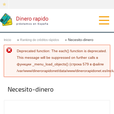
Откр
нави
»
» Necesito-dinero
Inicio
Ranking de créditos rápidos
Сообщение об ошибке
Deprecated function
: The each() function is deprecated.
This message will be suppressed on further calls в
функции
_menu_load_objects()
(строка
579
в файле
/var/www/dinerorapidonet/data/www/dinerorapidonet.es/incl
Necesito-dinero