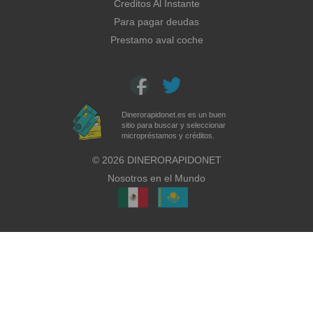
Creditos Al Instante
Para pagar deudas
Prestamo aval coche
Dinerorapidonet.es es un buen
sitio para buscar y seleccionar
micropréstamos y créditos.
©
2026
DINERORAPIDONET
Nosotros en el Mundo