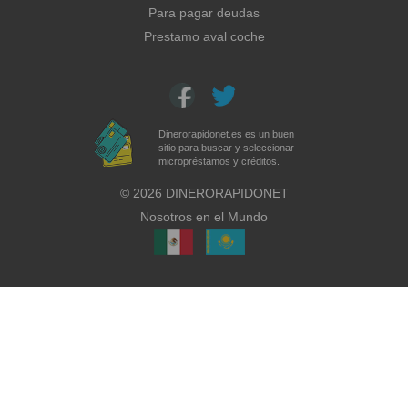
Para pagar deudas
Prestamo aval coche
Dinerorapidonet.es es un buen
sitio para buscar y seleccionar
micropréstamos y créditos.
©
2026
DINERORAPIDONET
Nosotros en el Mundo