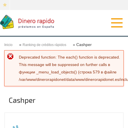
Откр
нави
»
» Cashper
Inicio
Ranking de créditos rápidos
Сообщение об ошибке
Deprecated function
: The each() function is deprecated.
This message will be suppressed on further calls в
функции
_menu_load_objects()
(строка
579
в файле
/var/www/dinerorapidonet/data/www/dinerorapidonet.es/incl
Cashper