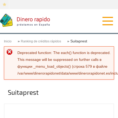
Откр
нави
»
» Suitaprest
Inicio
Ranking de créditos rápidos
Сообщение об ошибке
Deprecated function
: The each() function is deprecated.
This message will be suppressed on further calls в
функции
_menu_load_objects()
(строка
579
в файле
/var/www/dinerorapidonet/data/www/dinerorapidonet.es/incl
Suitaprest