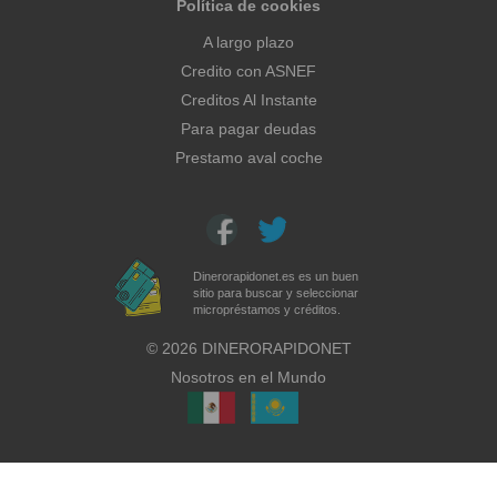
Política de cookies
A largo plazo
Credito con ASNEF
Creditos Al Instante
Para pagar deudas
Prestamo aval coche
Dinerorapidonet.es es un buen
sitio para buscar y seleccionar
micropréstamos y créditos.
©
2026
DINERORAPIDONET
Nosotros en el Mundo