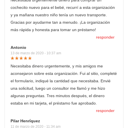
Necesitaba urgentemente dinero para comprar un
cochecito nuevo para el bebé, recurrí a esta organización
y ya mañana nuestro niño tenía un nuevo transporte.
Gracias por ayudarme tan a menudo. ¡La organización
más rápida y honesta para tomar un préstamo!
responder
Antonio
13 de marzo de 2020 - 10:37 am
Necesitaba dinero urgentemente, y mis amigos me
aconsejaron sobre esta organización. Fui al sitio, completé
el formulario, indiqué la cantidad que necesitaba. Envié
una solicitud, luego un consultor me llamó y me hizo
algunas preguntas. Tres minutos después, el dinero
estaba en mi tarjeta, el préstamo fue aprobado.
responder
Pilar Henríquez
11 de marzo de 2020 - 11:34 am