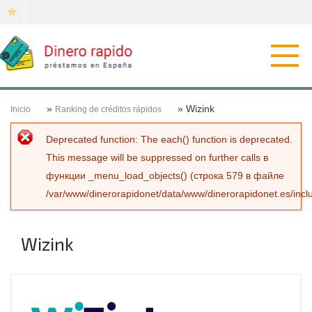
Откр
нави
»
» Wizink
Inicio
Ranking de créditos rápidos
Сообщение об ошибке
Deprecated function
: The each() function is deprecated.
This message will be suppressed on further calls в
функции
_menu_load_objects()
(строка
579
в файле
/var/www/dinerorapidonet/data/www/dinerorapidonet.es/incl
Wizink