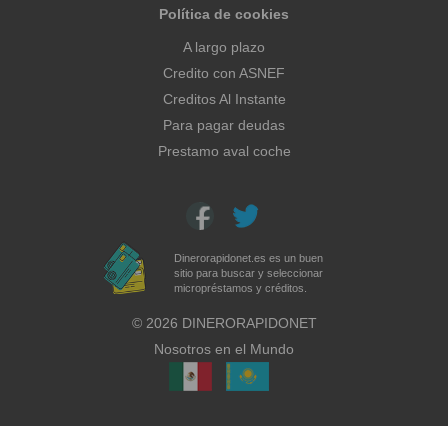
Política de cookies
A largo plazo
Credito con ASNEF
Creditos Al Instante
Para pagar deudas
Prestamo aval coche
Dinerorapidonet.es es un buen
sitio para buscar y seleccionar
micropréstamos y créditos.
©
2026
DINERORAPIDONET
Nosotros en el Mundo