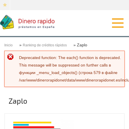
Откр
нави
»
» Zaplo
Inicio
Ranking de créditos rápidos
Сообщение об ошибке
Deprecated function
: The each() function is deprecated.
This message will be suppressed on further calls в
функции
_menu_load_objects()
(строка
579
в файле
/var/www/dinerorapidonet/data/www/dinerorapidonet.es/incl
Zaplo